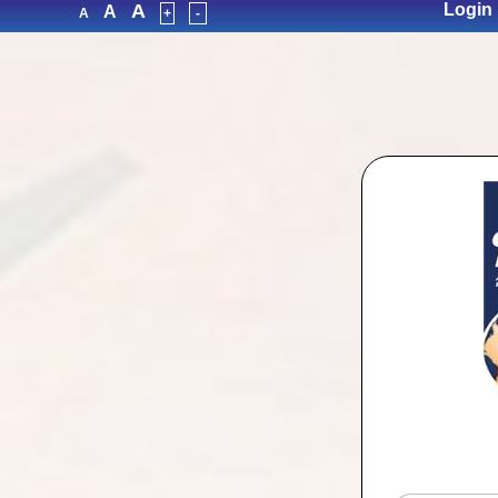
A
Login 
A
A
+
-